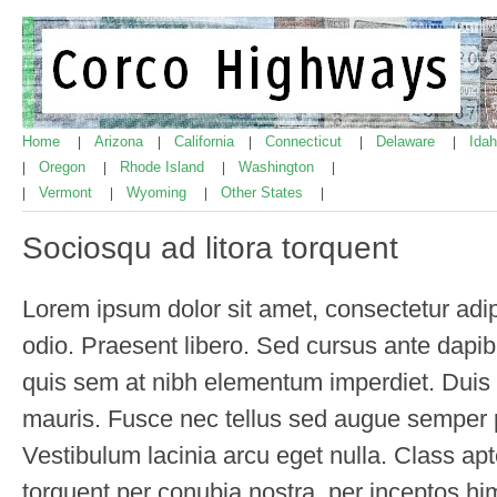
Home
Arizona
California
Connecticut
Delaware
Ida
|
|
|
|
|
Oregon
Rhode Island
Washington
|
|
|
|
Vermont
Wyoming
Other States
|
|
|
|
Sociosqu ad litora torquent
Lorem ipsum dolor sit amet, consectetur adipi
odio. Praesent libero. Sed cursus ante dapib
quis sem at nibh elementum imperdiet. Duis 
mauris. Fusce nec tellus sed augue semper 
Vestibulum lacinia arcu eget nulla. Class apte
torquent per conubia nostra, per inceptos h